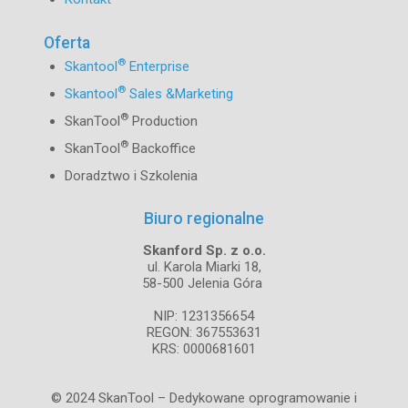
Oferta
®
Skantool
Enterprise
®
Skantool
Sales &Marketing
®
SkanTool
Production
®
SkanTool
Backoffice
Doradztwo i Szkolenia
Biuro regionalne
Skanford Sp. z o.o.
ul. Karola Miarki 18,
58-500 Jelenia Góra
NIP: 1231356654
REGON: 367553631
KRS: 0000681601
© 2024 SkanTool – Dedykowane oprogramowanie i