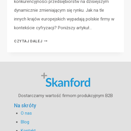
konkurencyjności przedsiębiorstw na dzisiejszym
dynamicznie zmieniającym się rynku. Jak na tle
innych krajów europejskich wypadają polskie firmy w
kontekście cyfryzacji? Poniższy artykuł…
TRANSFORMACJA
CZYTAJ DALEJ
CYFROWA
W
POLSCE:
JAK
WYPADAMY
NA
TLE
Dostarczamy wartość firmom produkcyjnym B2B
EUROPY?
Na skróty
O nas
Blog
Kontakt